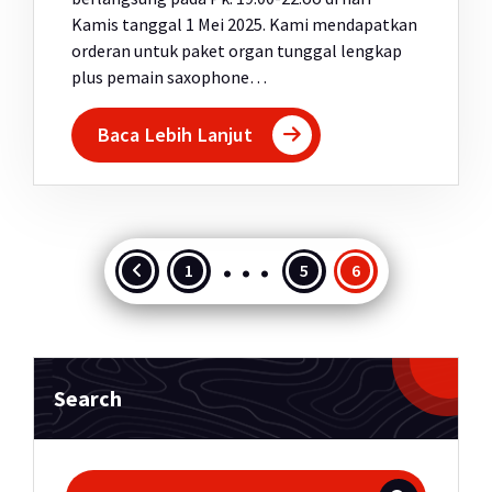
Kamis tanggal 1 Mei 2025. Kami mendapatkan
orderan untuk paket organ tunggal lengkap
plus pemain saxophone…
Baca Lebih Lanjut
…
Paginasi
1
5
6
pos
Search
Pencarian