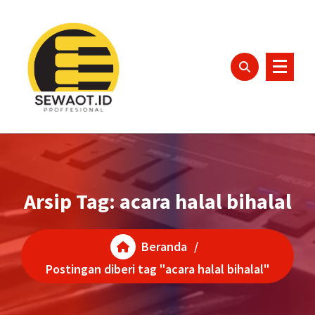
Lewati
ke
konten
Arsip Tag: acara halal bihalal
Beranda
/
Postingan diberi tag "acara halal bihalal"