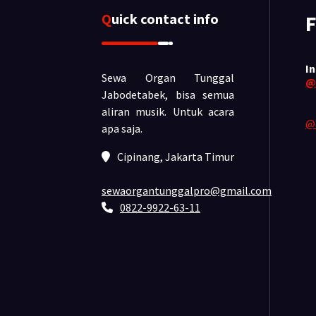
Quick contact info
F
I
Sewa Organ Tunggal
@
Jabodetabek, bisa semua
aliran musik.
Untuk acara
@
apa saja.
Cipinang, Jakarta Timur
sewaorgantunggalpro@gmail.com
0822-9922-63-11