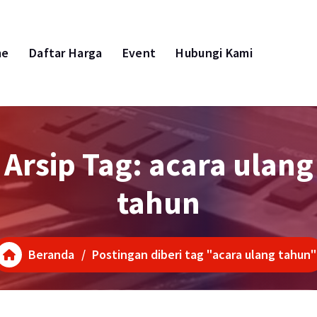
me
Daftar Harga
Event
Hubungi Kami
Arsip Tag: acara ulang
tahun
Beranda
/
Postingan diberi tag "acara ulang tahun"