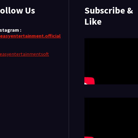
ollow Us
Subscribe &
Like
nstagram :
easyentertainment.official
easyentertainmentsoft