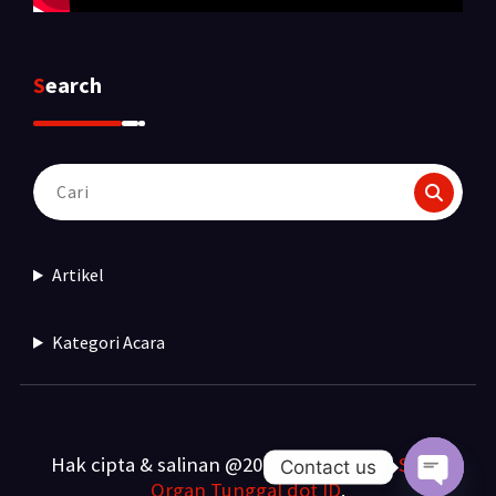
Search
Pencarian
untuk:
Artikel
Kategori Acara
Hak cipta & salinan @2025. Dibuat oleh
Sewa
Contact us
Organ Tunggal dot ID
.