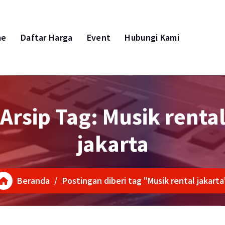
me
Daftar Harga
Event
Hubungi Kami
Arsip Tag: Musik renta
jakarta
Beranda
/
Postingan diberi tag "Musik rental jakarta