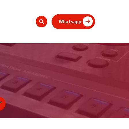
Whatsapp
l
"