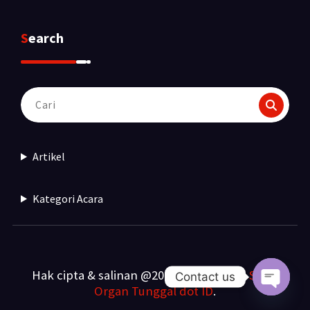
Search
Pencarian
untuk:
Artikel
Kategori Acara
Hak cipta & salinan @2025. Dibuat oleh
Sewa
Contact us
Organ Tunggal dot ID
.
Open c