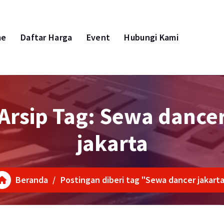
me
Daftar Harga
Event
Hubungi Kami
Arsip Tag: Sewa dance
jakarta
Beranda
/
Postingan diberi tag "Sewa dancer jakart