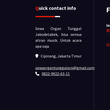
Quick contact info
F
I
Sewa Organ Tunggal
@
Jabodetabek, bisa semua
aliran musik.
Untuk acara
@
apa saja.
Cipinang, Jakarta Timur
sewaorgantunggalpro@gmail.com
0822-9922-63-11