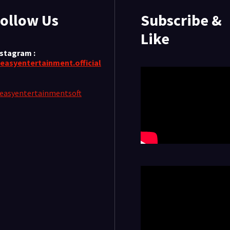
ollow Us
Subscribe &
Like
nstagram :
easyentertainment.official
easyentertainmentsoft