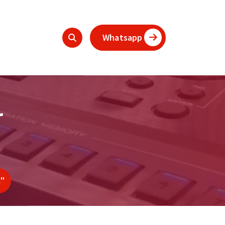
Whatsapp
r
a"