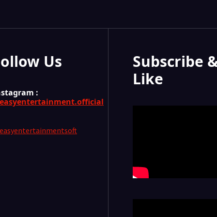
Follow Us
Subscribe 
Like
nstagram :
easyentertainment.official
easyentertainmentsoft