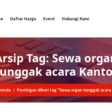
me
Daftar Harga
Event
Hubungi Kami
Arsip Tag: Sewa orga
tunggak acara Kanto
randa
/
Postingan diberi tag "Sewa organ tunggak acara