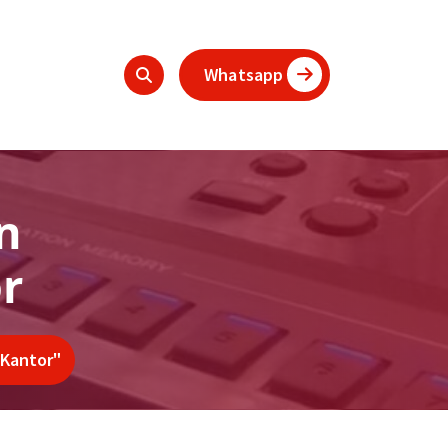
Whatsapp
n
r
 Kantor"