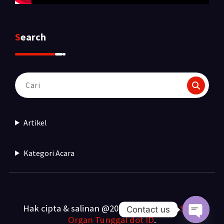
Search
Pencarian
untuk:
Artikel
Kategori Acara
Hak cipta & salinan @2025. Dibuat oleh
Sewa
Contact us
Organ Tunggal dot ID
.