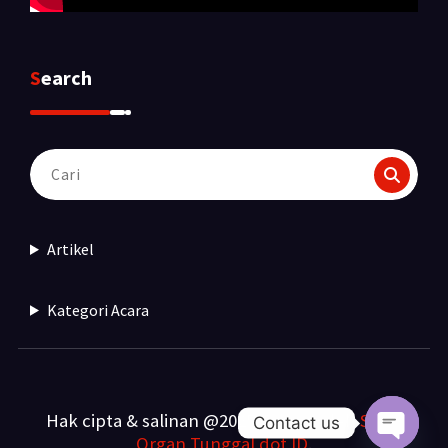
Search
Pencarian
untuk:
Artikel
Kategori Acara
Hak cipta & salinan @2025. Dibuat oleh
Sewa
Contact us
Organ Tunggal dot ID
.