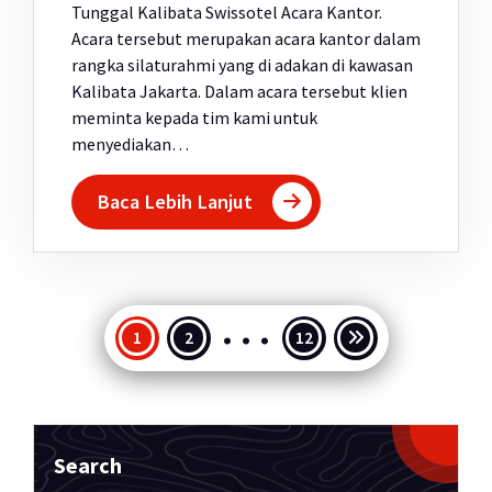
Tunggal Kalibata Swissotel Acara Kantor.
Acara tersebut merupakan acara kantor dalam
rangka silaturahmi yang di adakan di kawasan
Kalibata Jakarta. Dalam acara tersebut klien
meminta kepada tim kami untuk
menyediakan…
Baca Lebih Lanjut
…
Paginasi
1
2
12
pos
Search