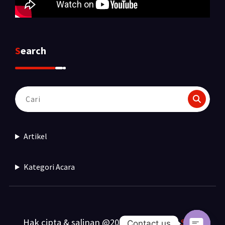
Search
Pencarian
untuk:
Artikel
Kategori Acara
Hak cipta & salinan @2025. Dibuat oleh
Sewa
Contact us