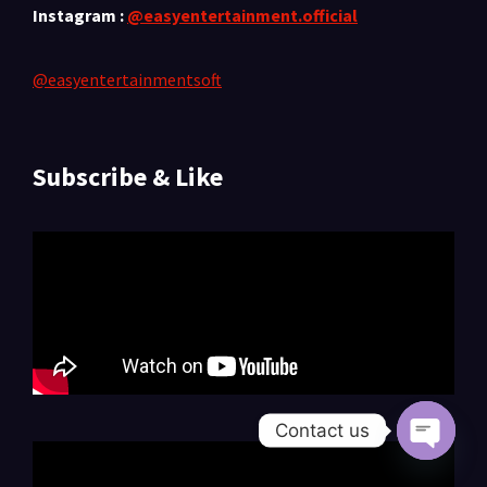
Instagram :
@easyentertainment.official
@easyentertainmentsoft
Subscribe & Like
Contact us
Open c