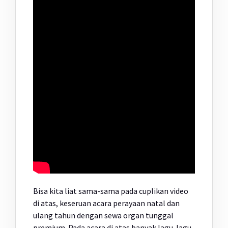
Bisa kita liat sama-sama pada cuplikan video
di atas, keseruan acara perayaan natal dan
ulang tahun dengan sewa organ tunggal
premium. Pada acara di atas banyak lagu-lagu