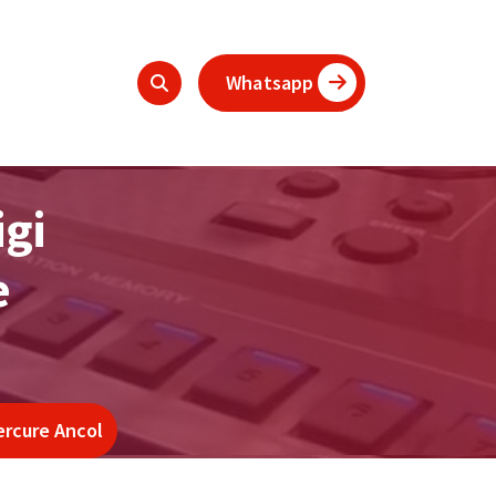
Whatsapp
gi
e
ercure Ancol