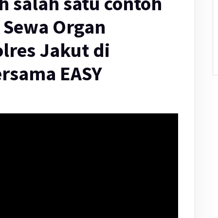
ah salah satu contoh
i Sewa Organ
olres Jakut di
ersama EASY