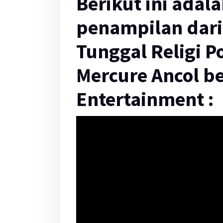
Berikut ini adal
penampilan dar
Tunggal Religi P
Mercure Ancol b
Entertainment :