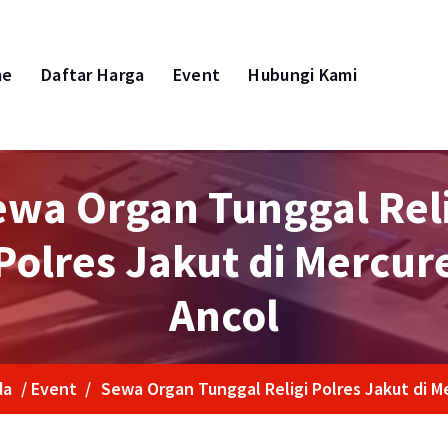
me
Daftar Harga
Event
Hubungi Kami
ewa Organ Tunggal Reli
Polres Jakut di Mercur
Ancol
da
/
Event
/
Sewa Organ Tunggal Religi Polres Jakut di M