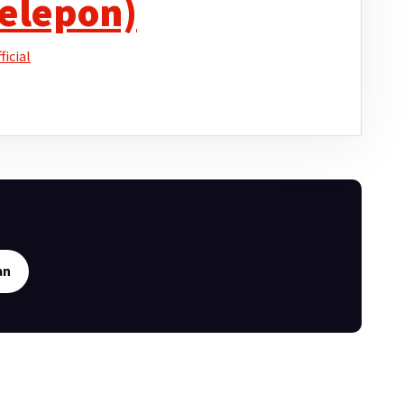
elepon)
icial
an