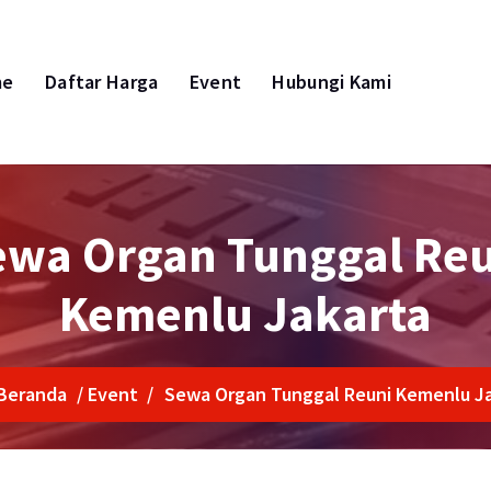
me
Daftar Harga
Event
Hubungi Kami
ewa Organ Tunggal Reu
Kemenlu Jakarta
Beranda
/
Event
/
Sewa Organ Tunggal Reuni Kemenlu J