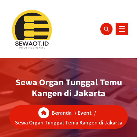
Lewati
ke
konten
Sewa Organ Tunggal Temu
Kangen di Jakarta
Beranda
/
Event
/
Sewa Organ Tunggal Temu Kangen di Jakarta