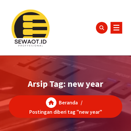
Lewati
ke
konten
Arsip Tag: new year
Beranda
/
Postingan diberi tag "new year"