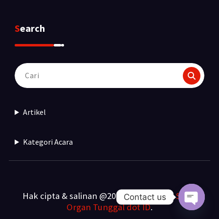
Search
Pencarian
untuk:
Artikel
Kategori Acara
Hak cipta & salinan @2025. Dibuat oleh
Sewa
Contact us
Organ Tunggal dot ID
.
Open c