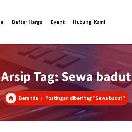
me
Daftar Harga
Event
Hubungi Kami
Arsip Tag: Sewa badut
Beranda
/
Postingan diberi tag "Sewa badut"