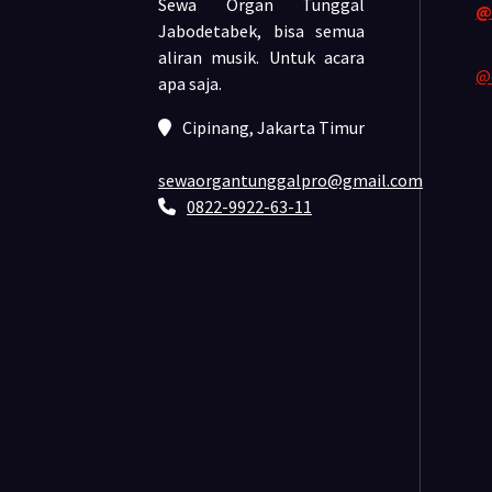
Sewa Organ Tunggal
@
Jabodetabek, bisa semua
aliran musik.
Untuk acara
@
apa saja.
Cipinang, Jakarta Timur
sewaorgantunggalpro@gmail.com
0822-9922-63-11