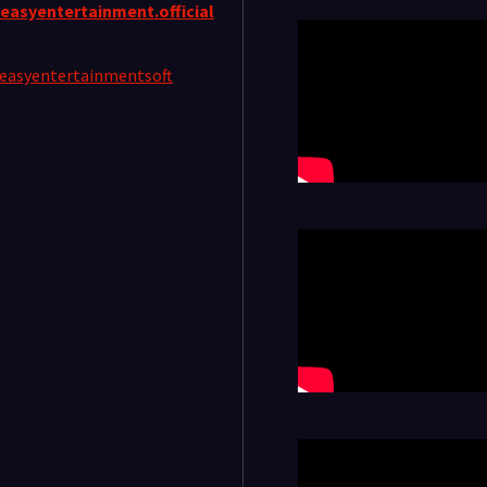
easyentertainment.official
easyentertainmentsoft